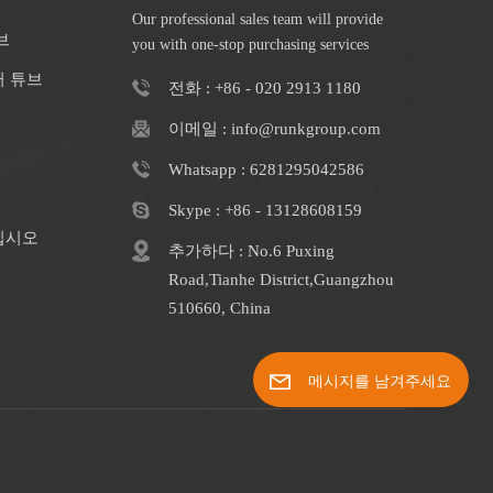
Our professional sales team will provide
브
you with one-stop purchasing services
터 튜브
전화 : +86 - 020 2913 1180
이메일 : info@runkgroup.com
Whatsapp : 6281295042586
Skype : +86 - 13128608159
십시오
추가하다 : No.6 Puxing
Road,Tianhe District,Guangzhou
510660, China
메시지를 남겨주세요