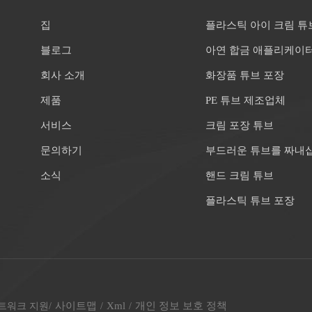
집
플라스틱 아이 크림 튜
블로그
아연 합금 애플리케이
회사 소개
화장품 튜브 포장
제품
PE 튜브 제조업체
서비스
크림 포장 튜브
문의하기
부드러운 튜브를 짜내
소식
핸드 크림 튜브
플라스틱 튜브 포장
사이트맵
Xml
개인 정보 보호 정책
 네트워크 지원
/
/
/