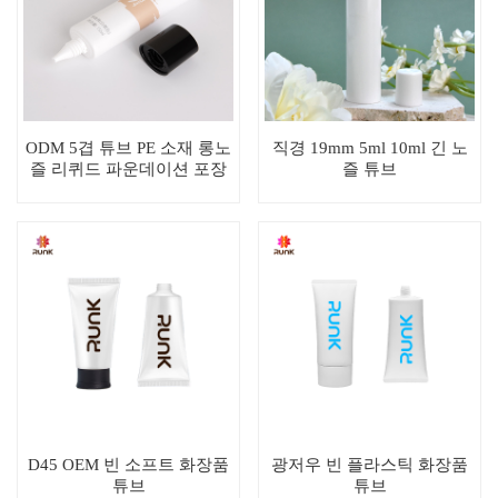
ODM 5겹 튜브 PE 소재 롱노
직경 19mm 5ml 10ml 긴 노
즐 리퀴드 파운데이션 포장
즐 튜브
튜브
D45 OEM 빈 소프트 화장품
광저우 빈 플라스틱 화장품
튜브
튜브