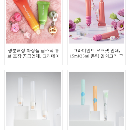
생분해성 화장품 립스틱 튜
그라디언트 오프셋 인쇄,
브 포장 공급업체, 그라데이
15ml/25ml 용량 열쇠고리 구
션 오프셋 인쇄, 15ml/25ml
멍이 있는 빈 리퀴드 립스틱
튜브