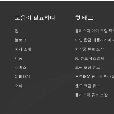
결한 디자인은 현대 소비자에게 어필합니다.스마트 패키징: 제품 튜
 지속 가능성 스토리를 연결하는 QR 코드.재사용 가능한 튜브: 재
한 시스템은 폐기물 없는 운동에 부합합니다. 바디 케어 튜브를 디자
도움이 필요하다
핫 태그
는 기능성, 지속 가능성, 브랜드 스토리텔링의 균형을 맞추는 것이 
 화장품 포장 공급업체, 런크스 목표는 제품을 보호하는 것뿐만 아니
집
플라스틱 아이 크림 튜
에게 감정적으로 공감할 수 있는 포장으로 브랜드를 강화하는 것입니
블로그
아연 합금 애플리케이
회사 소개
화장품 튜브 포장
제품
PE 튜브 제조업체
서비스
크림 포장 튜브
문의하기
부드러운 튜브를 짜내
소식
핸드 크림 튜브
플라스틱 튜브 포장