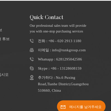
토
충
인
Quick Contact
포함
라
Our professional sales team will provide
브
you with one-stop purchasing services
터 튜브
전화 : +86 - 020 2913 1180
이메일 : info@runkgroup.com
Whatsapp : 6281295042586
Skype : +86 - 13128608159
십시오
추가하다 : No.6 Puxing
Road,Tianhe District,Guangzhou
510660, China
메시지를 남겨주세요