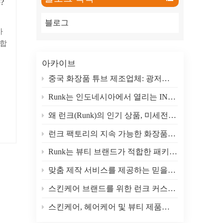
?
ภาษาไทย
블로그
العربية
사
 합
Indonesian
아카이브
때
중국 화장품 튜브 제조업체: 광저우 런크 패키징
능
향
Runk는 인도네시아에서 열리는 INDO BEAUTY EXPO 2026에 참가합니다.
중
왜 런크(Runk)의 인기 상품, 미세전류 진동 마사지 아이크림 튜브를 선택해야 할까요?
젤
러운
런크 팩토리의 지속 가능한 화장품 포장 튜브로 더욱 친환경적인 뷰티 산업을 만들어보세요
고
알
Runk는 뷰티 브랜드가 적합한 패키징을 선택하도록 어떻게 도울까요?
요
맞춤 제작 서비스를 제공하는 믿을 수 있는 화장품 포장재 제조 공장
으
자
스킨케어 브랜드를 위한 런크 커스텀 플라스틱 화장품 포장 튜브
소
스킨케어, 헤어케어 및 뷰티 제품을 위한 완벽한 포장 솔루션
지
학적