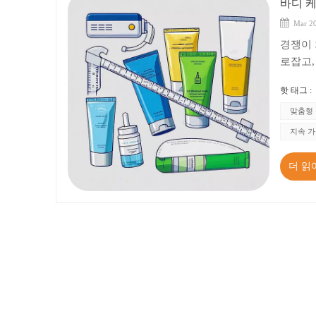
바디 
Mar 20
경쟁이 
로잡고,
니다. 
핫 태그 :
시장 통
우선시해
맞춤형
성의 균
지속 가
을 미칩
할 것을
더 읽
과의 호
소재는 
성을 제
루미늄 
구함에 
로 고객
인: 사
를 고려
봉인을