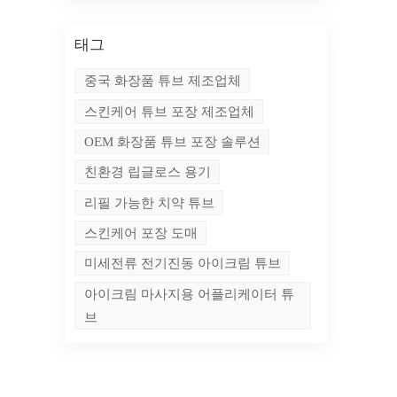
.차
예
태그
용할
중국 화장품 튜브 제조업체
치가
한
스킨케어 튜브 포장 제조업체
심
OEM 화장품 튜브 포장 솔루션
이포
도
친환경 립글로스 용기
.
리필 가능한 치약 튜브
조
스킨케어 포장 도매
는
면
미세전류 전기진동 아이크림 튜브
포
아이크림 마사지용 어플리케이터 튜
자
브
객
브랜
동
끔