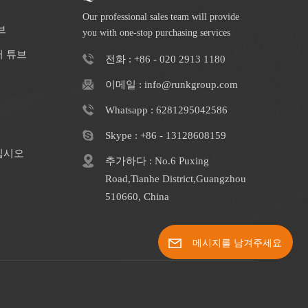
Our professional sales team will provide
브
you with one-stop purchasing services
터 튜브
전화 : +86 - 020 2913 1180
이메일 : info@runkgroup.com
Whatsapp : 6281295042586
Skype : +86 - 13128608159
십시오
추가하다 : No.6 Puxing
Road,Tianhe District,Guangzhou
510660, China
메시지를 남겨주세요