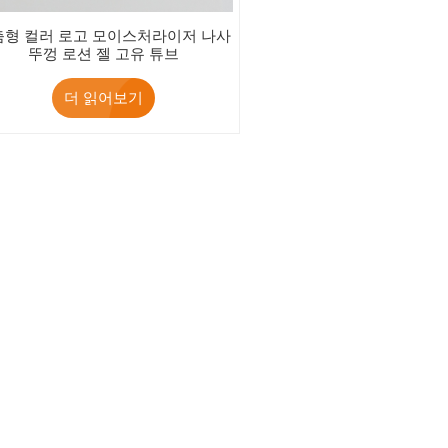
춤형 컬러 로고 모이스처라이저 나사
뚜껑 로션 젤 고유 튜브
더 읽어보기